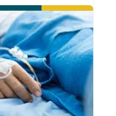
على
X