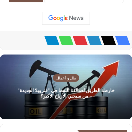
مال و أعمال
خارطة الطريق لعمالقة النفط في “فنزويلا الجديدة”
– من سيجني الأرباح الأكبر؟