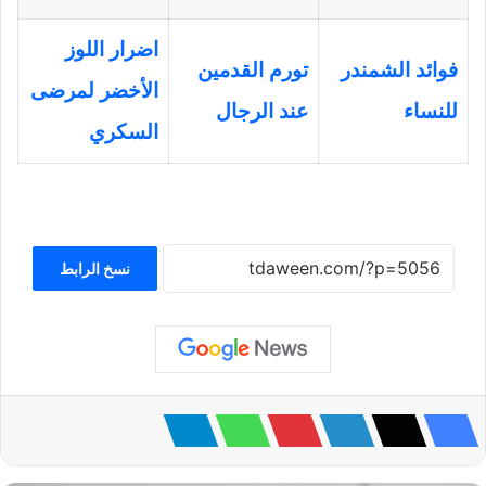
اضرار اللوز
فوائد الشمندر
تورم القدمين
الأخضر لمرضى
للنساء
عند الرجال
السكري
نسخ الرابط