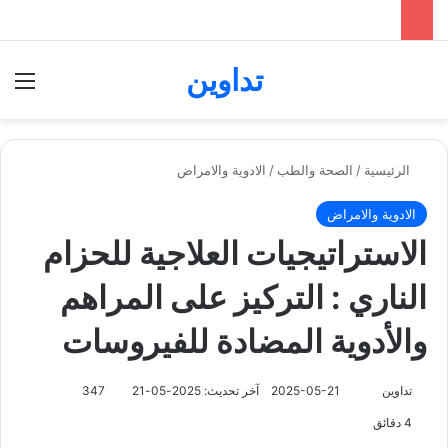
تداوين
بحث عن
الق
الرئيسية
/
الصحة والطب
/
الادوية والامراض
الادوية والامراض
الاستراتيجيات العلاجية للحزام
الناري : التركيز على المراهم
والأدوية المضادة للفيروسات
تابع
تداوين
2025-05-21
آخر تحديث: 2025-05-21
347
على
4 دقائق
X