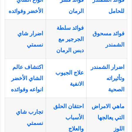
للحامل
الرمان
الأخضر وفوائده
فوائد سلطة
فوائد مسحوق
اضرار شاي
الجرجير مع
الشمندر
نسمتي
دبس الرمان
اضرار الشمندر
اكتشاف عالم
علاج الجيوب
وتأثيراته
الشاي الأخضر
الانفية
الصحية
انواعه وفوائده
ماهي الامراض
احتقان الحلق
تجارب شاي
التي يعالجها
الأسباب
نسمتي
اللوز
والعلاج