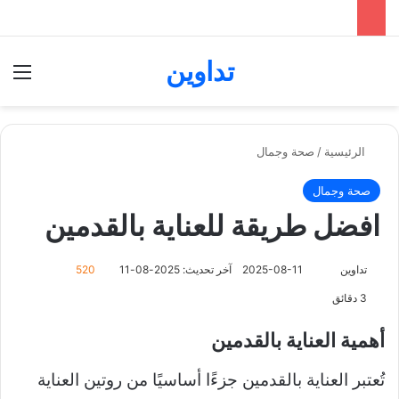
تداوين
بحث عن
الق
الرئيسية
/
صحة وجمال
صحة وجمال
افضل طريقة للعناية بالقدمين
تداوين
ت
2025-08-11
آخر تحديث: 2025-08-11
520
ا
3 دقائق
ب
ع
أهمية العناية بالقدمين
ع
ل
تُعتبر العناية بالقدمين جزءًا أساسيًا من روتين العناية
ى