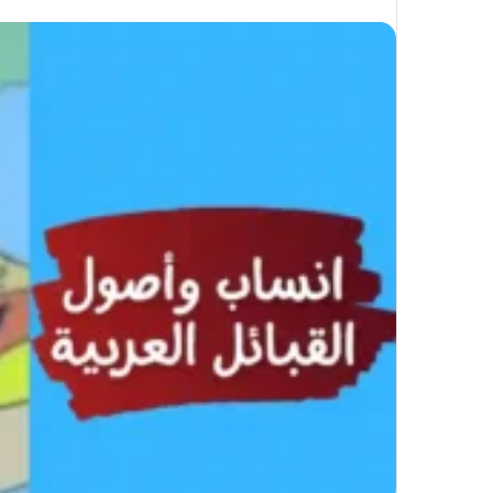
على
X