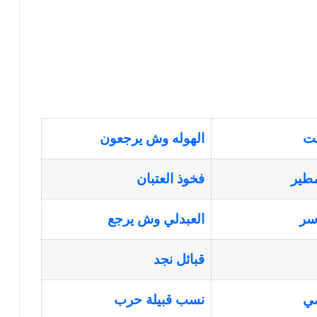
يت
الهوله وش يرجعون
مطير
فخوذ العتبان
اسر
العبدلي وش يرجع
قبائل نجد
مي
نسب قبيلة حرب