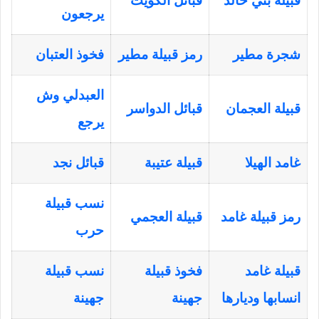
قبيلة بني خالد
قبائل الكويت
يرجعون
شجرة مطير
رمز قبيلة مطير
فخوذ العتبان
العبدلي وش
قبيلة العجمان
قبائل الدواسر
يرجع
غامد الهيلا
قبيلة عتيبة
قبائل نجد
نسب قبيلة
رمز قبيلة غامد
قبيلة العجمي
حرب
قبيلة غامد
فخوذ قبيلة
نسب قبيلة
انسابها وديارها
جهينة
جهينة