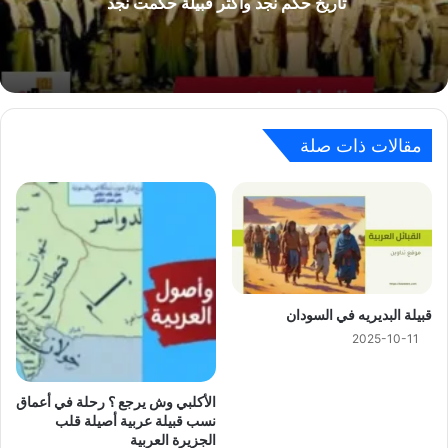
تاريخ حكم نجد وأكثر قبيلة حكمت نجد
مقالات ذات صلة
ﻗﺒﻴﻠﺔ ﺍﻟﺒﺪﻳﺮﻳﻪ في السودان
2025-10-11
الأكلبي وش يرجع ؟ رحلة في أعماق
نسب قبيلة عربية أصيلة قلب
الجزيرة العربية