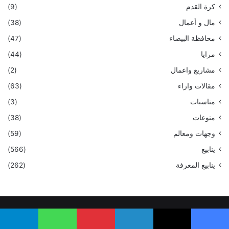
كرة القدم
(9)
مال و أعمال
(38)
محافظة البيضاء
(47)
مرايا
(44)
مشاريع واعمال
(2)
مقالات واراء
(63)
مناسبات
(3)
منوعات
(38)
وجهات ومعالم
(59)
ينابيع
(566)
ينابيع المعرفة
(262)
جميع الحقوق محفوظة لموقع تداوين 2025
يسبوك
‫X
لينكدإن
بينتيريست
واتساب
تيلقرام