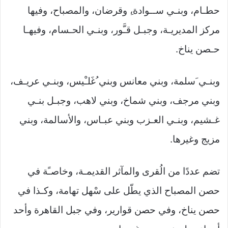
حطـام، وبنـي ســوادة،ِ وقرضان، والمصباح، وفيها
مركز المديريـة، وجبـل قـَّور، وبنـي الحـسام، وفيهـا
حـصن يناخ.
وبنـي َسلمة، وبني معانس وبني ُغَلـْيس، وبنـي عريـف،
وبني مرجف، وبني شماخ، وبني لاهب، وجبـل بنـي
غـشيم، وبنـي العـزب وبني عبـاس، والأسالمة، وبني
مزيج وغيرها.
تضم عددًا من الُقرى والمآثر القديمـة، وخاصـًة في
حصن المصباح الذي يطّل على سْهل تهامة، وكـذا في
حصن يناخ، وفي حصن قوارير، وفي جبل القاهرة وأحد