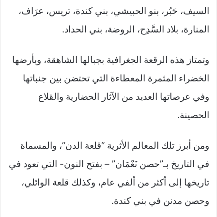
السيف، حَبُر، بنو الحبيشي، بني كندة، تريس، عرَاف،
المنارة، بلاد السَّدِح، الروضة، بني الحداد.
وتمتاز هذه الرقعة الجغرافية بجبالها الشاهقة، وبأرضها
الخضراء المثمرة المعطاءة التي تحتضن بين جنباتها
وفي عرصاتها العديد من الآثار الحضارية والقلاع
الحصينة.
ومن أبرز تلك المعالم الأثرية “قلعة الدن”، والمسماة
في التاريخ بـ”حصن نَعْمَان” – بفتح النون- التي تعود في
تاريخها إلى أكثر من ألفي عام، وكذلك قلعة الوائلي،
وحصن مدنن في بني كندة.