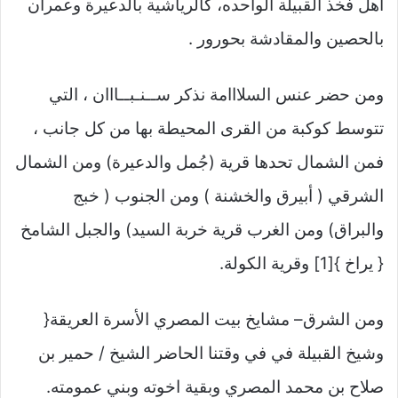
أهل فخذ القبيلة الواحده، كالرياشية بالدعيرة وعمران
بالحصين والمقادشة بحورور .
ومن حضر عنس السلااامة نذكر ســنـبــااان ، التي
تتوسط كوكبة من القرى المحيطة بها من كل جانب ،
فمن الشمال تحدها قرية (جُمل والدعيرة) ومن الشمال
الشرقي ( أبيرق والخشنة ) ومن الجنوب ( خبج
والبراق) ومن الغرب قرية خربة السيد) والجبل الشامخ
{ يراخ }[1] وقرية الكولة.
ومن الشرق– مشايخ بيت المصري الأسرة العريقة{
وشيخ القبيلة في في وقتنا الحاضر الشيخ / حمير بن
صلاح بن محمد المصري وبقية اخوته وبني عمومته.