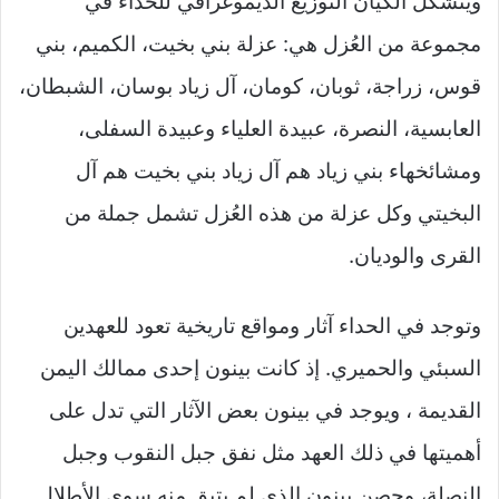
ويتشكل الكيان التوزيع الديموغرافي للحداء في
مجموعة من العُزل هي: عزلة بني بخيت، الكميم، بني
قوس، زراجة، ثوبان، كومان، آل زياد بوسان، الشبطان،
العابسية، النصرة، عبيدة العلياء وعبيدة السفلى،
ومشائخهاء بني زياد هم آل زياد بني بخيت هم آل
البخيتي وكل عزلة من هذه العُزل تشمل جملة من
القرى والوديان.
وتوجد في الحداء آثار ومواقع تاريخية تعود للعهدين
السبئي والحميري. إذ كانت بينون إحدى ممالك اليمن
القديمة ، ويوجد في بينون بعض الآثار التي تدل على
أهميتها في ذلك العهد مثل نفق جبل النقوب وجبل
النصلة، وحصن بينون الذي لم يتبق منه سوى الأطلال