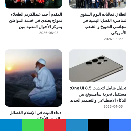
انطلاق فعاليات اليوم السنوي
المقدم أحمد عبدالكريم الطحلاء
لمناصرة القضايا اليمنية في
نموذج يحتذى في خدمة المواطن
مجلسي الشيوخ و الشعب
بمركز الأحوال المدنية بتبن
الأمريكي
2026-06-08
2026-06-27
تحليل شامل لتحديث One UI 8.5:
مستقبل تجربة سامسونج بين
الذكاء الاصطناعي والتصميم الجديد
2026-04-05
دعاء الميت في الإسلام الفضائل
والصيغ والأحكام
2026-04-05
يسبوك
‫X
لينكدإن
بينتيريست
واتساب
تيلقرام