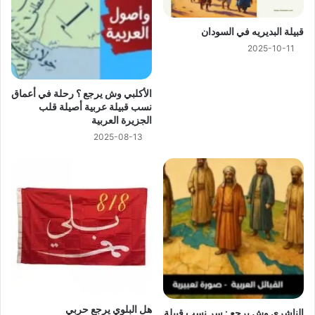
ﻗﺒﻴﻠﺔ ﺍﻟﺒﺪﻳﺮﻳﻪ في السودان
2025-10-11
الأكلبي وش يرجع ؟ رحلة في أعماق
نسب قبيلة عربية أصيلة قلب
الجزيرة العربية
2025-08-13
هل البلوي يرجع حربي
الناشري وش يرجع : سر نسب قبيلة