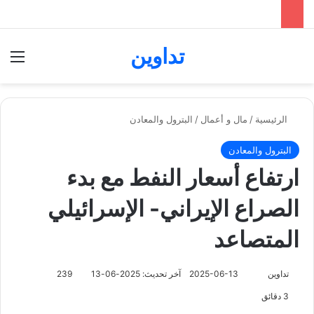
تداوين
بحث عن
الق
الرئيسية
/
مال و أعمال
/
البترول والمعادن
البترول والمعادن
ارتفاع أسعار النفط مع بدء
الصراع الإيراني- الإسرائيلي
المتصاعد
تابع
تداوين
2025-06-13
آخر تحديث: 2025-06-13
239
على
3 دقائق
X