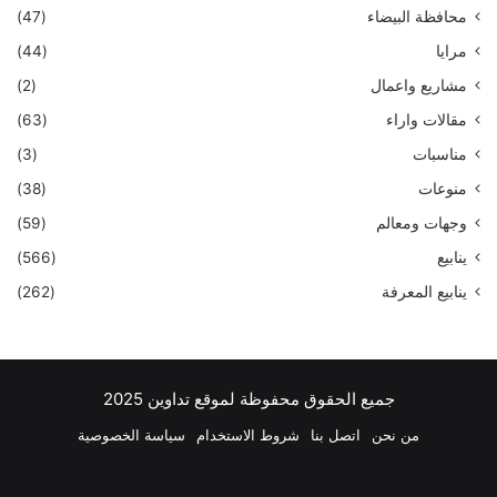
محافظة البيضاء
(47)
مرايا
(44)
مشاريع واعمال
(2)
مقالات واراء
(63)
مناسبات
(3)
منوعات
(38)
وجهات ومعالم
(59)
ينابيع
(566)
ينابيع المعرفة
(262)
جميع الحقوق محفوظة لموقع تداوين 2025
من نحن
اتصل بنا
شروط الاستخدام
سياسة الخصوصية
فيسبوك
‫X
بينتيريست
لينكدإن
‫YouTube
انستقرام
تيلقرام
واتساب