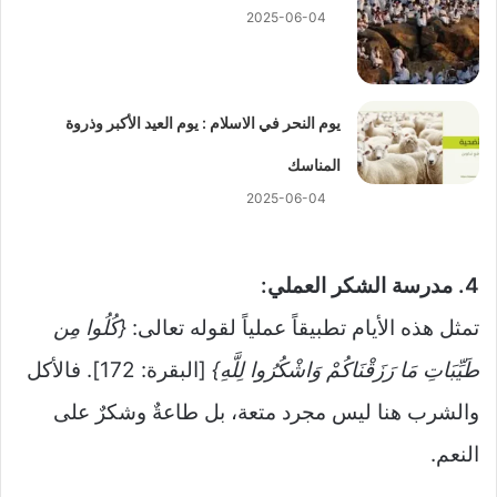
2025-06-04
يوم النحر في الاسلام : يوم العيد الأكبر وذروة
المناسك
2025-06-04
4. مدرسة الشكر العملي:
تمثل هذه الأيام تطبيقاً عملياً لقوله تعالى:
{كُلُوا مِن
طَيِّبَاتِ مَا رَزَقْنَاكُمْ وَاشْكُرُوا لِلَّهِ}
[البقرة: 172]. فالأكل
والشرب هنا ليس مجرد متعة، بل طاعةٌ وشكرٌ على
النعم.