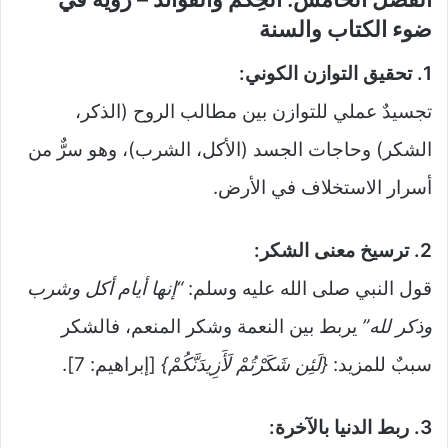
ضوء الكتاب والسنة
1. تحقيق التوازن الكوني:
تجسيدٌ عملي للتوازن بين مطالب الروح (الذكر،
الشكر) وحاجات الجسد (الأكل، الشرب)، وهو سرٌّ من
أسرار الاستخلاف في الأرض.
2. ترسيخ معنى الشكر:
قول النبي صلى الله عليه وسلم:
“إنها أيام أكل وشرب
وذكر لله”
يربط بين النعمة وشكر المنعم، فالشكر
سببٌ للمزيد:
{لَئِن شَكَرْتُمْ لَأَزِيدَنَّكُمْ}
[إبراهيم: 7].
3. ربط الدنيا بالآخرة: