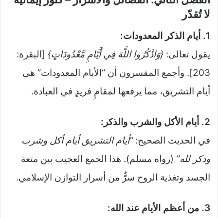
لا تُقدّر
1. أيام الذكر المعدودات:
يقول تعالى:
{وَاذْكُرُوا اللَّهَ فِي أَيَّامٍ مَّعْدُودَاتٍ}
[البقرة:
203]. وأجمع المفسرون أن “الأيام المعدودات” هي
أيام التشريق، مما يرفعها لمقامٍ فريدٍ في العبادة.
2. أيام الأكل والشرب والذكر:
في الحديث الصحيح:
“أيام التشريق أيام أكل وشرب
وذكر لله”
(رواه مسلم). هذا الجمع العجيب بين متعة
الجسد وتغذية الروح سرٌّ من أسرار التوازن الإسلامي.
3. من أعظم الأيام عند الله: