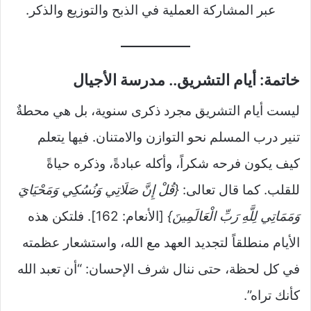
عبر المشاركة العملية في الذبح والتوزيع والذكر.
خاتمة: أيام التشريق.. مدرسة الأجيال
ليست أيام التشريق مجرد ذكرى سنوية، بل هي محطةٌ
تنير درب المسلم نحو التوازن والامتنان. فيها يتعلم
كيف يكون فرحه شكراً، وأكله عبادةً، وذكره حياةً
للقلب. كما قال تعالى:
{قُلْ إِنَّ صَلَاتِي وَنُسُكِي وَمَحْيَايَ
وَمَمَاتِي لِلَّهِ رَبِّ الْعَالَمِينَ}
[الأنعام: 162]. فلتكن هذه
الأيام منطلقاً لتجديد العهد مع الله، واستشعار عظمته
في كل لحظة، حتى ننال شرف الإحسان: “أن تعبد الله
كأنك تراه”.