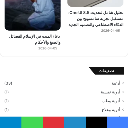
تحليل شامل لتحديث One UI 8.5:
مستقبل تجربة سامسونج بين
الذكاء الاصطناعي والتصميم الجديد
2026-04-05
دعاء الميت في الإسلام الفضائل
والصيغ والأحكام
2026-04-05
تصنيفات
أدعية
(33)
أدوية نفسية
(1)
أدوية وطب
(1)
أدوية وعلاج
(1)
أزياء وإكسسوارات
(1)
الأدوية والصحة
(2)
يسبوك
‫X
لينكدإن
بينتيريست
واتساب
تيلقرام