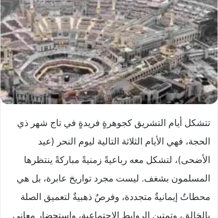
تتشكل أيام التشريق كجوهرةٍ فريدةٍ في تاج شهر ذي
الحجة، فهي الأيام الثلاثة التالية ليوم النحر (عيد
الأضحى)، لتشكل معه رباعيةً زمنيةً مباركةً ينتظرها
المسلمون بشغف. ليست مجرد تواريخ عابرة، بل هي
محطاتٌ إيمانيةٌ متجددة، وفرصٌ ذهبيةٌ لتعميق الصلة
بالخالق، وتمتين الروابط الاجتماعية، واستحضار معاني