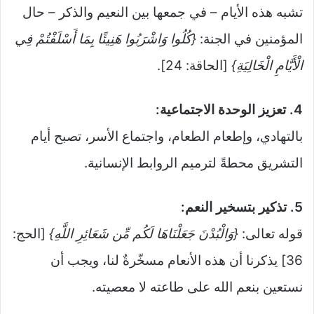
تشبه هذه الأيام – في جمعها بين النعيم والذكر – حال
المؤمنين في الجنة:
{كُلُوا وَاشْرَبُوا هَنِيئًا بِمَا أَسْلَفْتُمْ فِي
الْأَيَّامِ الْخَالِيَةِ}
[الحاقة: 24].
4. تعزيز الوحدة الاجتماعية:
بالتهادي، وإطعام الطعام، واجتماع الأسر، تصبح أيام
التشريق محطةً لترميم الروابط الإنسانية.
5. تذكير بتسخير النعم:
قوله تعالى:
{وَالْبُدْنَ جَعَلْنَاهَا لَكُم مِّن شَعَائِرِ اللَّهِ}
[الحج:
36] يذكرنا أن هذه الأنعام مسخّرةٌ لنا، ويجب أن
نستعين بنعم الله على طاعته لا معصيته.