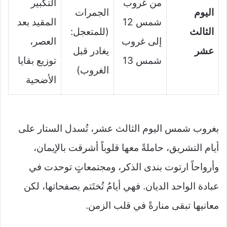
من غروب
التكبير
اليوم
الجمرات
شمس 12
المقيد بعد
الثالث
(للمتعجل:
إلى غروب
العصر،
عشر
يغادر قبل
شمس 13
توزيع بقايا
الغروب)
الأضحية
بغروب شمس اليوم الثالث عشر، تُسدل الستار على
أيام التشريق، حاملةً معها قلوباً أشرقت بالإيمان،
وأرواحاً ارتوت بندى الذكر، ومجتمعاتٍ توحدت في
عبادة الواحد الديان. فهي أيامٌ تُختَتم بصفحاتها، لكن
معانيها تبقى منارةً في قلب الزمن.