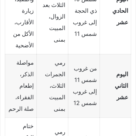
الثلاث بعد
الحادي
ذي الحجة
زيارة
الزوال،
عشر
إلى غروب
الأقارب،
المبيت
شمس 11
الأكل من
بمنى
الأضحية
رمي
مواصلة
من غروب
اليوم
الجمرات
الذكر،
شمس 11
الثاني
الثلاث،
إطعام
إلى غروب
عشر
المبيت
الفقراء،
شمس 12
بمنى
صلة الرحم
ختام
رمي