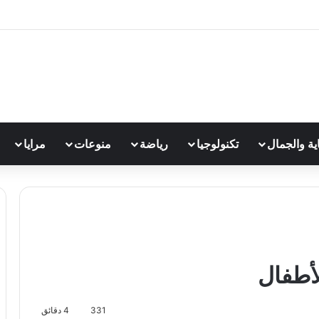
اية والجمال
تكنولوجيا
رياضة
منوعات
مرايا
لأطفال
331
4 دقائق