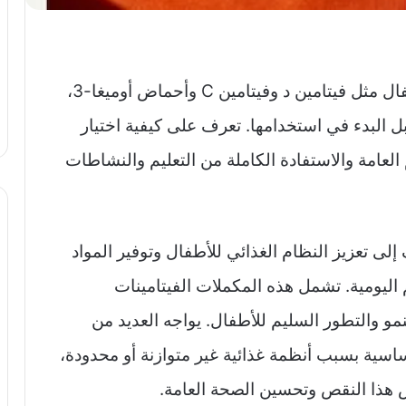
يتناول المقال أهمية المكملات الغذائية للأطفال مثل فيتامين د وفيتامين C وأحماض أوميغا-3،
ل البدء في استخدامها. تعرف على كيفية اختيار
عامة والاستفادة الكاملة من التعليم والنشاطات
إلى تعزيز النظام الغذائي للأطفال وتوفير المواد
م اليومية. تشمل هذه المكملات الفيتامينات
لنمو والتطور السليم للأطفال. يواجه العديد من
لأساسية بسبب أنظمة غذائية غير متوازنة أو محدودة،
ض هذا النقص وتحسين الصحة العامة.