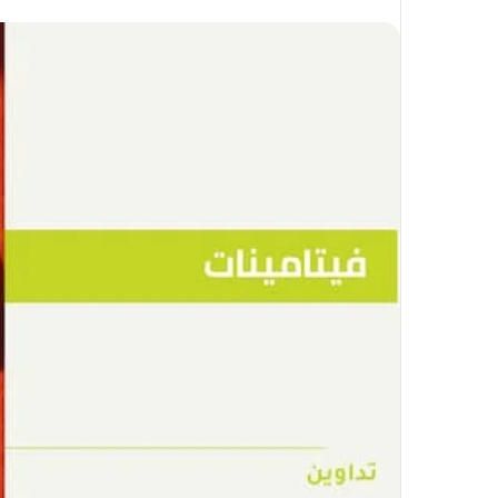
على
X