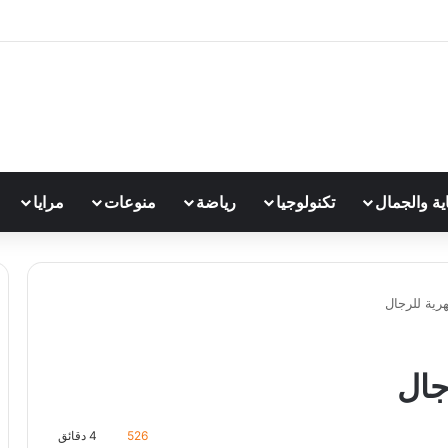
اية والجمال
تكنولوجيا
رياضة
منوعات
مرايا
رية للرجال
جال
526
4 دقائق