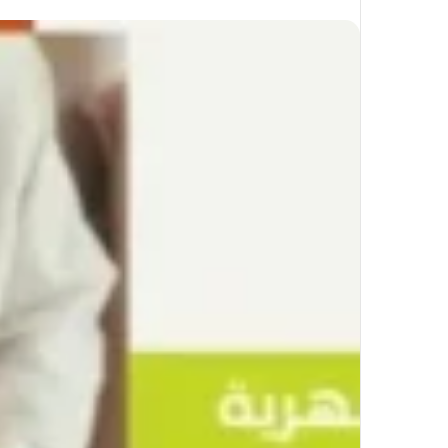
على
X