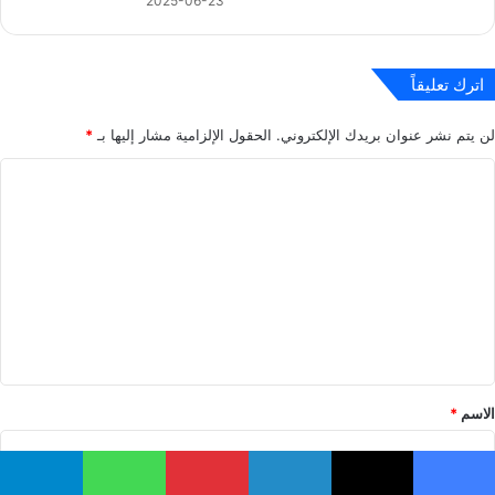
2025-06-23
اترك تعليقاً
لن يتم نشر عنوان بريدك الإلكتروني.
الحقول الإلزامية مشار إليها بـ
*
ا
ل
ت
ع
ل
ي
ق
*
الاسم
*
يسبوك
‫X
لينكدإن
بينتيريست
واتساب
تيلقرام