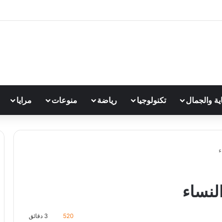
اية والجمال
تكنولوجيا
رياضة
منوعات
مرايا
ء
النساء
520
3 دقائق