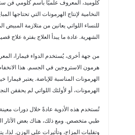
كلوميد، المعروف علميًا باسم كلومي فن ستر
النخامية لإنتاج الهرمونات التي تحتاجها المبا
للنساء اللواتي يعانين من متلازمة المبيض ا
الشهرية. عادة ما يبدأ العلاج بفترة علاج قصي
من جهة أخرى، يُستخدم الدواء فيمارا، المع
هرمون الاستروجين في الجسم. هذا الانخفاض 
الهرمونات المناسبة للإباضة. يعتبر فيمارا خيا
الهرمونات، أو لأولئك اللواتي لم يحققن النج
تُستخدم هذه الأدوية عادةً خلال دورات معي
طبي متخصص. ومع ذلك، هناك بعض الآثار الجان
وتقلبات المزاج، وتأثيرات على الوزن. لذا، ي