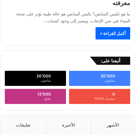
معرفته
ما هو تكيس المبايض؟ تكيس المبايض هو حالة طبية تؤثر على صحة
النساء في سن الإنجاب، ويشير إلى وجود كيسات…
أكمل القراءة »
أتبعنا على:
20٬000
50٬000
متابعون
متابعون
12٬000
0
مشترك 10000
متابع
الأشهر
الأخيرة
تعليقات