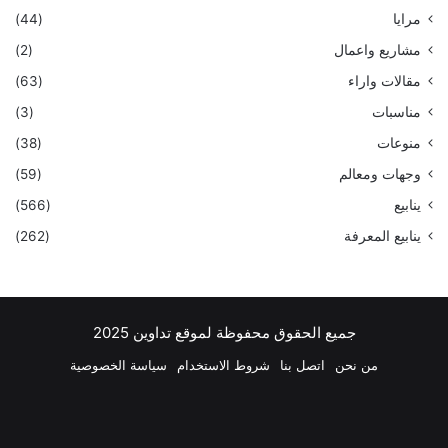
مرايا
(44)
مشاريع واعمال
(2)
مقالات واراء
(63)
مناسبات
(3)
منوعات
(38)
وجهات ومعالم
(59)
ينابيع
(566)
ينابيع المعرفة
(262)
جميع الحقوق محفوظة لموقع تداوين 2025
من نحن
اتصل بنا
شروط الاستخدام
سياسة الخصوصية
فيسبوك
‫X
بينتيريست
لينكدإن
‫YouTube
انستقرام
تيلقرام
واتسا