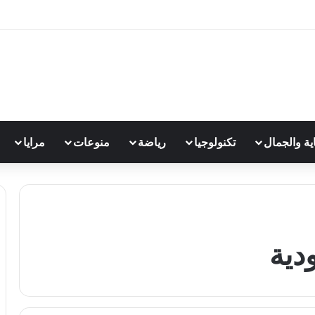
اية والجمال
تكنولوجيا
رياضة
منوعات
مرايا
دية