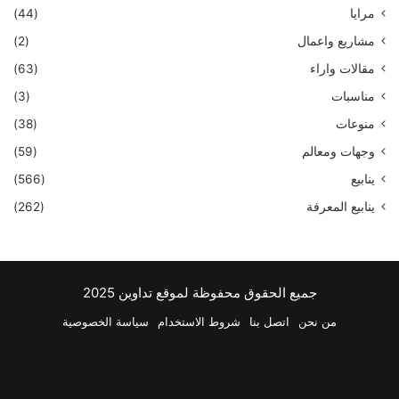
مرايا
(44)
مشاريع واعمال
(2)
مقالات واراء
(63)
مناسبات
(3)
منوعات
(38)
وجهات ومعالم
(59)
ينابيع
(566)
ينابيع المعرفة
(262)
جميع الحقوق محفوظة لموقع تداوين 2025
من نحن
اتصل بنا
شروط الاستخدام
سياسة الخصوصية
فيسبوك
‫X
بينتيريست
لينكدإن
‫YouTube
انستقرام
تيلقرام
واتسا