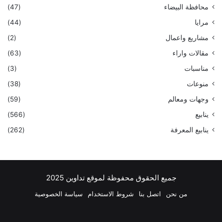
محافظة البيضاء
(47)
مرايا
(44)
مشاريع واعمال
(2)
مقالات واراء
(63)
مناسبات
(3)
منوعات
(38)
وجهات ومعالم
(59)
ينابيع
(566)
ينابيع المعرفة
(262)
جميع الحقوق محفوظة لموقع تداوين 2025
من نحن
اتصل بنا
شروط الاستخدام
سياسة الخصوصية
فيسبوك
‫X
بينتيريست
لينكدإن
‫YouTube
انستقرام
تيلقرام
واتسا