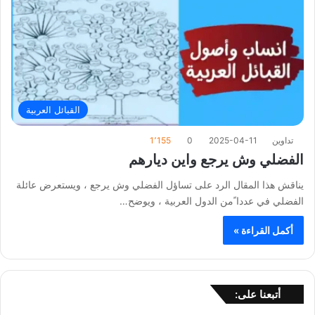
القبائل العربية
تداوين
2025-04-11
0
1٬155
الفضلي وش يرجع واين ديارهم
يناقش هذا المقال الرد على تساؤل الفضلي وش يرجع ، ويستعرض عائلة
الفضلي في عددا ًمن الدول العربية ، ويوضح…
أكمل القراءة »
أتبعنا على: