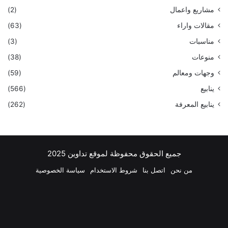
مشاريع واعمال
(2)
مقالات واراء
(63)
مناسبات
(3)
منوعات
(38)
وجهات ومعالم
(59)
ينابيع
(566)
ينابيع المعرفة
(262)
جميع الحقوق محفوظة لموقع تداوين 2025
من نحن
اتصل بنا
شروط الاستخدام
سياسة الخصوصية
فيسبوك
‫X
بينتيريست
لينكدإن
‫YouTube
انستقرام
تيلقرام
واتسا
ملخص