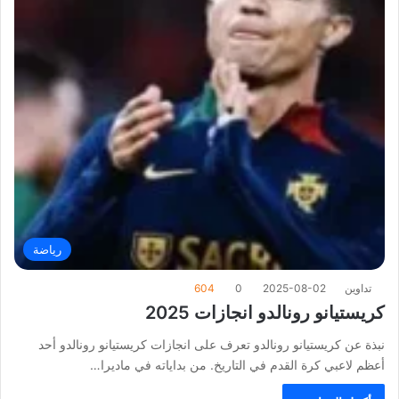
رياضة
تداوين
2025-08-02
0
604
كريستيانو رونالدو انجازات 2025
نبذة عن كريستيانو رونالدو تعرف على انجازات كريستيانو رونالدو أحد
أعظم لاعبي كرة القدم في التاريخ. من بداياته في ماديرا…