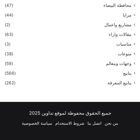
محافظة البيضاء
(47)
مرايا
(44)
مشاريع واعمال
(2)
مقالات واراء
(63)
مناسبات
(3)
منوعات
(38)
وجهات ومعالم
(59)
ينابيع
(566)
ينابيع المعرفة
(262)
جميع الحقوق محفوظة لموقع تداوين 2025
من نحن
اتصل بنا
شروط الاستخدام
سياسة الخصوصية
فيسبوك
‫X
بينتيريست
لينكدإن
‫YouTube
انستقرام
تيلقرام
واتسا