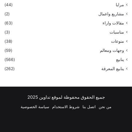
مرايا
(44)
مشاريع واعمال
(2)
مقالات واراء
(63)
مناسبات
(3)
منوعات
(38)
وجهات ومعالم
(59)
ينابيع
(566)
ينابيع المعرفة
(262)
جميع الحقوق محفوظة لموقع تداوين 2025
من نحن
اتصل بنا
شروط الاستخدام
سياسة الخصوصية
فيسبوك
‫X
بينتيريست
لينكدإن
‫YouTube
انستقرام
تيلقرام
واتسا