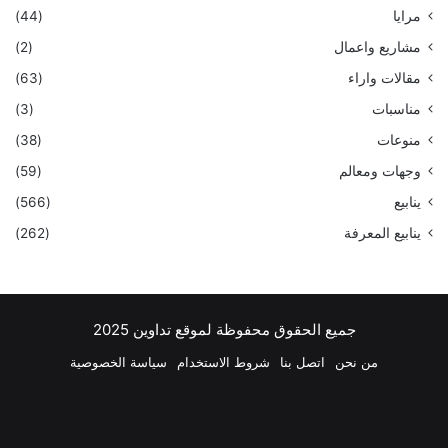
مرايا
(44)
مشاريع واعمال
(2)
مقالات واراء
(63)
مناسبات
(3)
منوعات
(38)
وجهات ومعالم
(59)
ينابيع
(566)
ينابيع المعرفة
(262)
جميع الحقوق محفوظة لموقع تداوين 2025
من نحن
اتصل بنا
شروط الاستخدام
سياسة الخصوصية
فيسبوك
‫X
بينتيريست
لينكدإن
‫YouTube
انستقرام
تيلقرام
واتسا