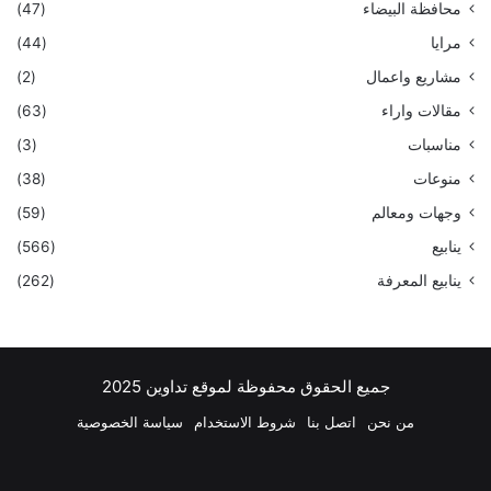
محافظة البيضاء
(47)
مرايا
(44)
مشاريع واعمال
(2)
مقالات واراء
(63)
مناسبات
(3)
منوعات
(38)
وجهات ومعالم
(59)
ينابيع
(566)
ينابيع المعرفة
(262)
جميع الحقوق محفوظة لموقع تداوين 2025
من نحن
اتصل بنا
شروط الاستخدام
سياسة الخصوصية
فيسبوك
‫X
بينتيريست
لينكدإن
‫YouTube
انستقرام
تيلقرام
واتسا