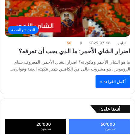
التغذية والصحة
تداوين
2025-07-26
0
561
اضرار الشاي الأحمر: ما الذي يجب أن تعرفه؟
ما هو الشاي الأحمر ومكوناته؟ اضرار الشاي الأحمر، المعروف بشاي
الرويبوس، هو مشروب خالي من الكافيين يتميز بنكهته الغنية وفوائده…
أكمل القراءة »
أتبعنا على:
20٬000
50٬000
متابعون
متابعون