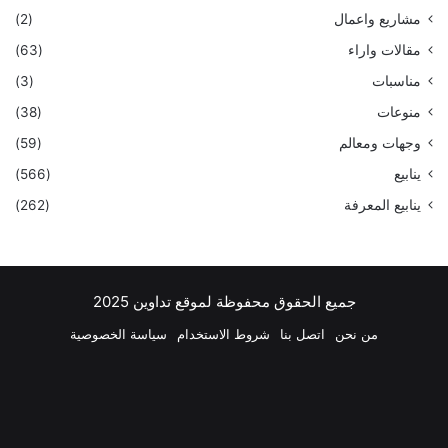
مشاريع واعمال
(2)
مقالات واراء
(63)
مناسبات
(3)
منوعات
(38)
وجهات ومعالم
(59)
ينابيع
(566)
ينابيع المعرفة
(262)
جميع الحقوق محفوظة لموقع تداوين 2025
من نحن
اتصل بنا
شروط الاستخدام
سياسة الخصوصية
فيسبوك
‫X
بينتيريست
لينكدإن
‫YouTube
انستقرام
تيلقرام
واتسا
ملخص