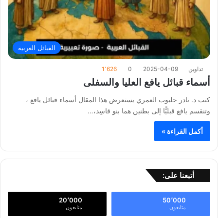
القبائل العربية
تداوين
2025-04-09
0
1٬626
أسماء قبائل يافع العليا والسفلى
كتب د. نادر حلبوب العمري يستعرض هذا المقال أسماء قبائل يافع ،
وتنقسم يافع قبليًّا إلى بطنين هما بنو قاسِد،…
أكمل القراءة »
أتبعنا على:
20٬000
50٬000
متابعون
متابعون