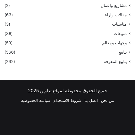
مشاريع واعمال
(2)
مقالات واراء
(63)
مناسبات
(3)
منوعات
(38)
وجهات ومعالم
(59)
ينابيع
(566)
ينابيع المعرفة
(262)
جميع الحقوق محفوظة لموقع تداوين 2025
من نحن
اتصل بنا
شروط الاستخدام
سياسة الخصوصية
فيسبوك
‫X
بينتيريست
لينكدإن
‫YouTube
انستقرام
تيلقرام
واتسا
ملخص