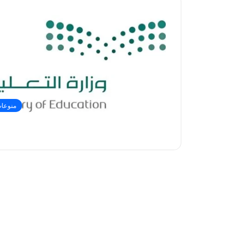
منوعا