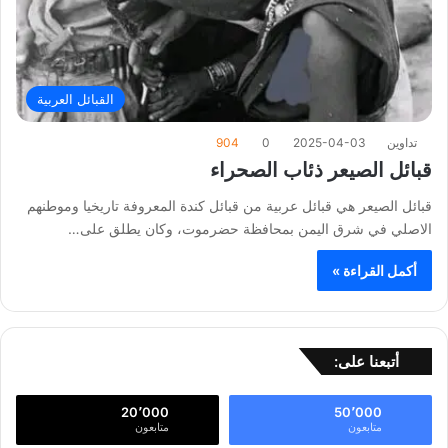
القبائل العربية
تداوين
2025-04-03
0
904
قبائل الصيعر ذئاب الصحراء
قبائل الصيعر هي قبائل عربية من قبائل كندة المعروفة تاريخيا وموطنهم
الاصلي في شرق اليمن بمحافظة حضرموت، وكان يطلق على…
أكمل القراءة »
أتبعنا على:
20٬000
50٬000
متابعون
متابعون