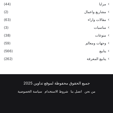
مرايا
(44)
مشاريع واعمال
(2)
مقالات واراء
(63)
مناسبات
(3)
منوعات
(38)
وجهات ومعالم
(59)
ينابيع
(566)
ينابيع المعرفة
(262)
جميع الحقوق محفوظة لموقع تداوين 2025
من نحن
اتصل بنا
شروط الاستخدام
سياسة الخصوصية
فيسبوك
‫X
بينتيريست
لينكدإن
‫YouTube
انستقرام
تيلقرام
واتسا