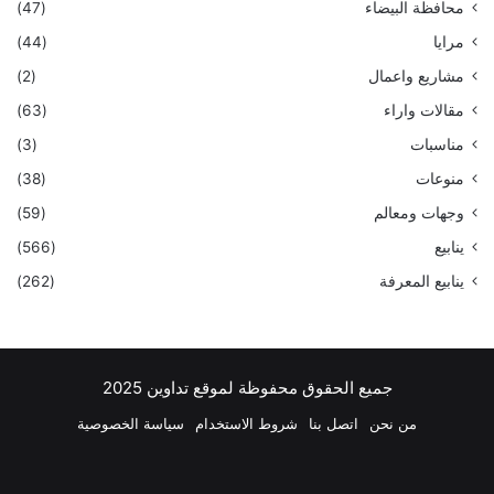
محافظة البيضاء
(47)
مرايا
(44)
مشاريع واعمال
(2)
مقالات واراء
(63)
مناسبات
(3)
منوعات
(38)
وجهات ومعالم
(59)
ينابيع
(566)
ينابيع المعرفة
(262)
جميع الحقوق محفوظة لموقع تداوين 2025
من نحن
اتصل بنا
شروط الاستخدام
سياسة الخصوصية
فيسبوك
‫X
بينتيريست
لينكدإن
‫YouTube
انستقرام
تيلقرام
واتسا