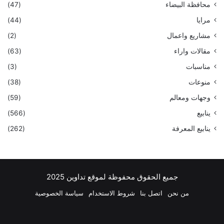
محافظة البيضاء
(47)
مرايا
(44)
مشاريع واعمال
(2)
مقالات واراء
(63)
مناسبات
(3)
منوعات
(38)
وجهات ومعالم
(59)
ينابيع
(566)
ينابيع المعرفة
(262)
جميع الحقوق محفوظة لموقع تداوين 2025
من نحن
اتصل بنا
شروط الاستخدام
سياسة الخصوصية
فيسبوك
‫X
بينتيريست
لينكدإن
‫YouTube
انستقرام
تيلقرام
واتسا