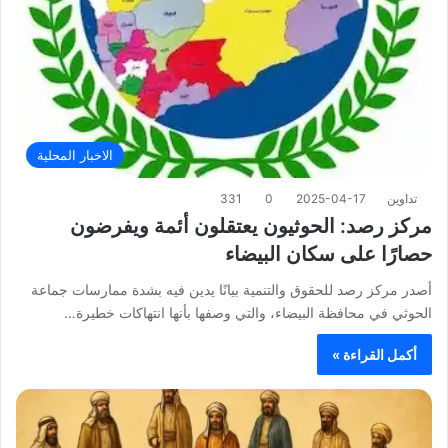
الاخبار المحلية
تداوين
2025-04-17
0
331
مركز رصد: الحوثيون يعتقلون أئمة ويفرضون
حصارًا على سكان البيضاء
أصدر مركز رصد للحقوق والتنمية بيانًا يدين فيه بشدة ممارسات جماعة
الحوثي في محافظة البيضاء، والتي وصفها بأنها انتهاكات خطيرة…
أكمل القراءة »