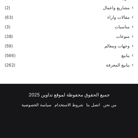
مشاريع واعمال
(2)
مقالات واراء
(63)
مناسبات
(3)
منوعات
(38)
وجهات ومعالم
(59)
ينابيع
(566)
ينابيع المعرفة
(262)
جميع الحقوق محفوظة لموقع تداوين 2025
من نحن
اتصل بنا
شروط الاستخدام
سياسة الخصوصية
فيسبوك
‫X
بينتيريست
لينكدإن
‫YouTube
انستقرام
تيلقرام
واتسا
ملخص