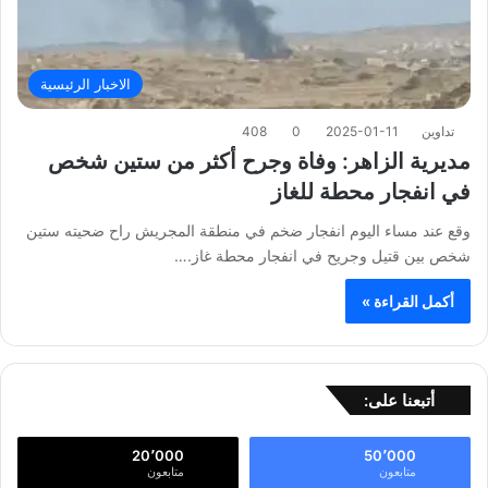
الاخبار الرئيسية
تداوين
2025-01-11
0
408
مديرية الزاهر: وفاة وجرح أكثر من ستين شخص
في انفجار محطة للغاز
وقع عند مساء اليوم انفجار ضخم في منطقة المجريش راح ضحيته ستين
شخص بين قتيل وجريح في انفجار محطة غاز.…
أكمل القراءة »
أتبعنا على:
20٬000
50٬000
متابعون
متابعون