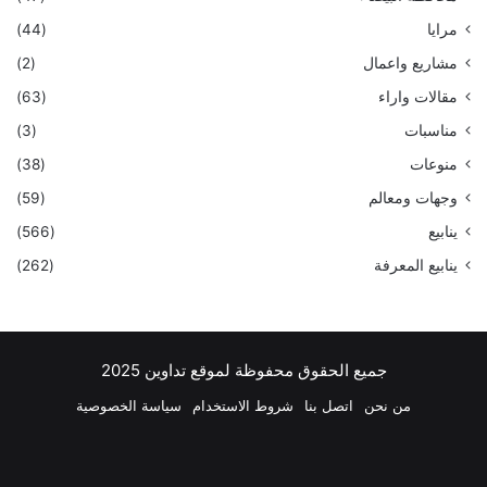
مرايا
(44)
مشاريع واعمال
(2)
مقالات واراء
(63)
مناسبات
(3)
منوعات
(38)
وجهات ومعالم
(59)
ينابيع
(566)
ينابيع المعرفة
(262)
جميع الحقوق محفوظة لموقع تداوين 2025
من نحن
اتصل بنا
شروط الاستخدام
سياسة الخصوصية
فيسبوك
‫X
بينتيريست
لينكدإن
‫YouTube
انستقرام
تيلقرام
واتسا