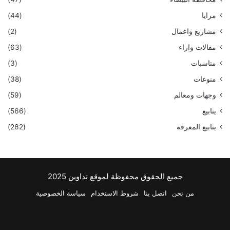
مرايا
(44)
مشاريع واعمال
(2)
مقالات واراء
(63)
مناسبات
(3)
منوعات
(38)
وجهات ومعالم
(59)
ينابيع
(566)
ينابيع المعرفة
(262)
جميع الحقوق محفوظة لموقع تداوين 2025
من نحن
اتصل بنا
شروط الاستخدام
سياسة الخصوصية
فيسبوك
‫X
بينتيريست
لينكدإن
‫YouTube
انستقرام
تيلقرام
واتسا