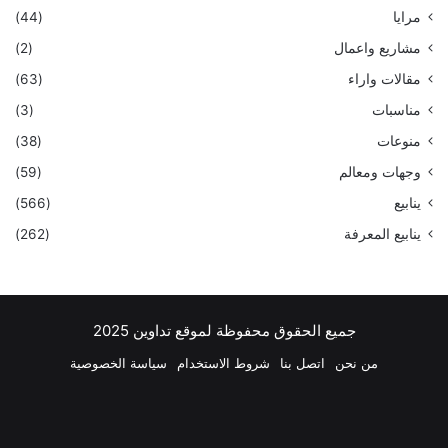
مرايا
(44)
مشاريع واعمال
(2)
مقالات واراء
(63)
مناسبات
(3)
منوعات
(38)
وجهات ومعالم
(59)
ينابيع
(566)
ينابيع المعرفة
(262)
جميع الحقوق محفوظة لموقع تداوين 2025
من نحن
اتصل بنا
شروط الاستخدام
سياسة الخصوصية
فيسبوك
‫X
بينتيريست
لينكدإن
‫YouTube
انستقرام
تيلقرام
واتسا