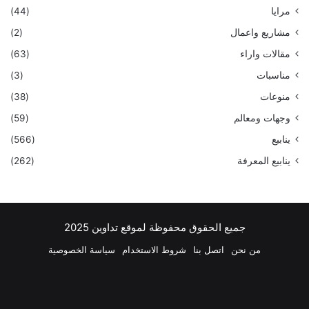
مرايا
(44)
مشاريع واعمال
(2)
مقالات واراء
(63)
مناسبات
(3)
منوعات
(38)
وجهات ومعالم
(59)
ينابيع
(566)
ينابيع المعرفة
(262)
جميع الحقوق محفوظة لموقع تداوين 2025
من نحن
اتصل بنا
شروط الاستخدام
سياسة الخصوصية
فيسبوك
‫X
بينتيريست
لينكدإن
‫YouTube
انستقرام
تيلقرام
واتسا