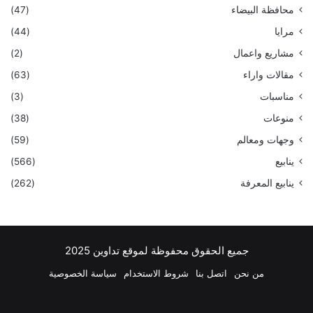
محافظة البيضاء
(47)
مرايا
(44)
مشاريع واعمال
(2)
مقالات واراء
(63)
مناسبات
(3)
منوعات
(38)
وجهات ومعالم
(59)
ينابيع
(566)
ينابيع المعرفة
(262)
جميع الحقوق محفوظة لموقع تداوين 2025
من نحن
اتصل بنا
شروط الاستخدام
سياسة الخصوصية
فيسبوك
‫X
بينتيريست
لينكدإن
‫YouTube
انستقرام
تيلقرام
واتسا