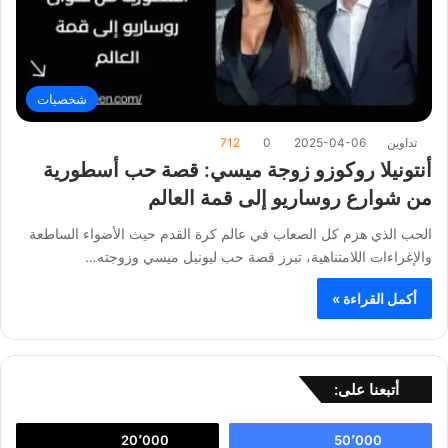
شخصيات
تداوين
2025-04-06
0
712
أنتونيلا روكوزو زوجة ميسي: قصة حب أسطورية
من شوارع روساريو إلى قمة العالم
الحب الذي هزم كل الصعاب في عالم كرة القدم حيث الأضواء الساطعة
والإغراءات اللامتناهية، تبرز قصة حب ليونيل ميسي وزوجته…
أكمل القراءة »
أتبعنا على:
20٬000
50٬000