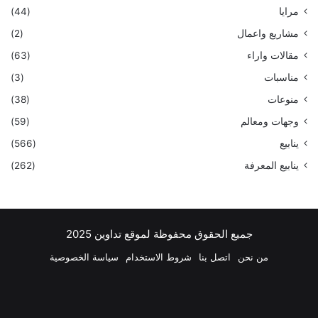
مرايا
(44)
مشاريع واعمال
(2)
مقالات واراء
(63)
مناسبات
(3)
منوعات
(38)
وجهات ومعالم
(59)
ينابيع
(566)
ينابيع المعرفة
(262)
جميع الحقوق محفوظة لموقع تداوين 2025
من نحن
اتصل بنا
شروط الاستخدام
سياسة الخصوصية
فيسبوك
‫X
بينتيريست
لينكدإن
‫YouTube
انستقرام
تيلقرام
واتسا