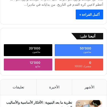
أعظم لاعبي كرة القدم في التاريخ. من بداياته في ماديرا…
أكمل القراءة »
أتبعنا على:
20٬000
50٬000
متابعون
متابعون
12٬000
0
مشترك 10000
متابع
الأشهر
الأخيرة
تعليقات
نظرية ما بعد البنيوية : الأفكار الأساسية والأساليب