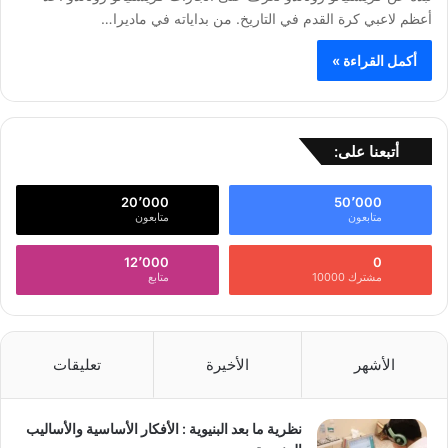
أعظم لاعبي كرة القدم في التاريخ. من بداياته في ماديرا…
أكمل القراءة »
أتبعنا على:
20٬000
50٬000
متابعون
متابعون
12٬000
0
مشترك 10000
متابع
الأشهر
الأخيرة
تعليقات
نظرية ما بعد البنيوية : الأفكار الأساسية والأساليب