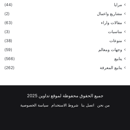
مرايا
(44)
مشاريع واعمال
(2)
مقالات واراء
(63)
مناسبات
(3)
منوعات
(38)
وجهات ومعالم
(59)
ينابيع
(566)
ينابيع المعرفة
(262)
جميع الحقوق محفوظة لموقع تداوين 2025
من نحن
اتصل بنا
شروط الاستخدام
سياسة الخصوصية
فيسبوك
‫X
بينتيريست
لينكدإن
‫YouTube
انستقرام
تيلقرام
واتسا