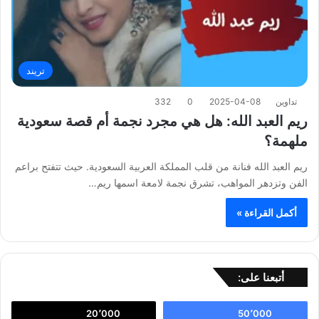
تريند
تداوين
2025-04-08
0
332
ريم العبد الله: هل هي مجرد نجمة أم قصة سعودية
ملهمة؟
ريم العبد الله فنانة من قلب المملكة العربية السعودية. حيث تتفتح براعم
الفن وتزدهر المواهب، تشرق نجمة لامعة اسمها ريم…
أكمل القراءة »
أتبعنا على:
20٬000
50٬000