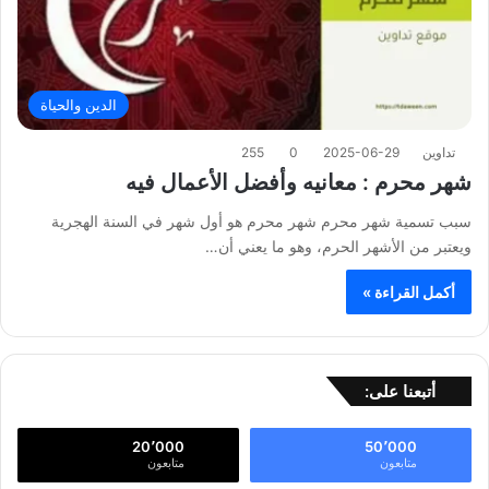
الدين والحياة
تداوين
2025-06-29
0
255
شهر محرم : معانيه وأفضل الأعمال فيه
سبب تسمية شهر محرم شهر محرم هو أول شهر في السنة الهجرية
ويعتبر من الأشهر الحرم، وهو ما يعني أن…
أكمل القراءة »
أتبعنا على:
20٬000
50٬000
متابعون
متابعون