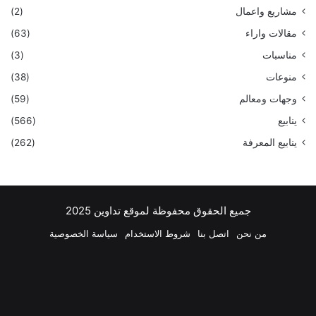
مشاريع واعمال
(2)
مقالات واراء
(63)
مناسبات
(3)
منوعات
(38)
وجهات ومعالم
(59)
ينابيع
(566)
ينابيع المعرفة
(262)
جميع الحقوق محفوظة لموقع تداوين 2025
من نحن
اتصل بنا
شروط الاستخدام
سياسة الخصوصية
فيسبوك
‫X
بينتيريست
لينكدإن
‫YouTube
انستقرام
تيلقرام
واتسا
ملخص