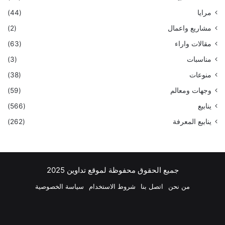
مرايا
(44)
مشاريع واعمال
(2)
مقالات واراء
(63)
مناسبات
(3)
منوعات
(38)
وجهات ومعالم
(59)
ينابيع
(566)
ينابيع المعرفة
(262)
جميع الحقوق محفوظة لموقع تداوين 2025
من نحن
اتصل بنا
شروط الاستخدام
سياسة الخصوصية
فيسبوك
‫X
بينتيريست
لينكدإن
‫YouTube
انستقرام
تيلقرام
واتسا