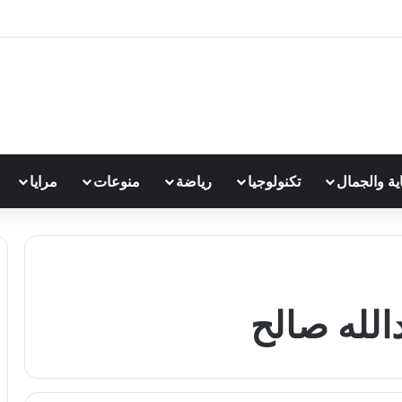
اية والجمال
تكنولوجيا
رياضة
منوعات
مرايا
لله صالح