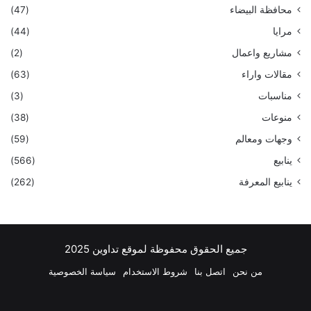
محافظة البيضاء
(47)
مرايا
(44)
مشاريع واعمال
(2)
مقالات واراء
(63)
مناسبات
(3)
منوعات
(38)
وجهات ومعالم
(59)
ينابيع
(566)
ينابيع المعرفة
(262)
جميع الحقوق محفوظة لموقع تداوين 2025
من نحن
اتصل بنا
شروط الاستخدام
سياسة الخصوصية
فيسبوك
‫X
بينتيريست
لينكدإن
‫YouTube
انستقرام
تيلقرام
واتسا