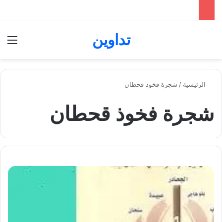
تداوين
بحث عن
الق
الرئيسية
/
شجرة فخوذ قحطان
شجرة فخوذ قحطان