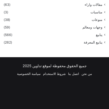
مقالات واراء
(63)
مناسبات
(3)
منوعات
(38)
وجهات ومعالم
(59)
ينابيع
(566)
ينابيع المعرفة
(262)
جميع الحقوق محفوظة لموقع تداوين 2025
من نحن
اتصل بنا
شروط الاستخدام
سياسة الخصوصية
فيسبوك
‫X
بينتيريست
لينكدإن
‫YouTube
انستقرام
تيلقرام
واتسا
ملخص