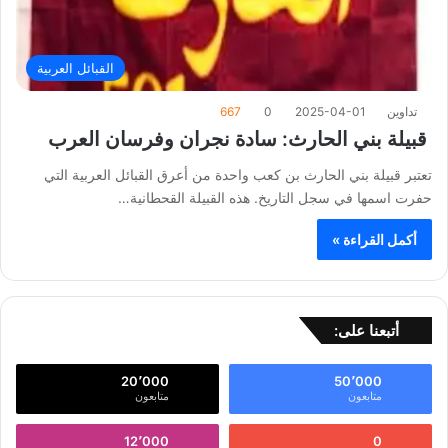
القبائل العربية
تداوين
2025-04-01
0
667
قبيلة بني الحارث: سادة نجران وفرسان العرب
تعتبر قبيلة بني الحارث بن كعب واحدة من أعرق القبائل العربية التي
حفرت اسمها في سجل التاريخ. هذه القبيلة القحطانية…
أكمل القراءة »
أتبعنا على:
20٬000
50٬000
متابعون
متابعون
12٬000
0