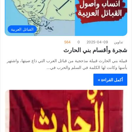
القبائل العربية
تداوين
2025-04-09
0
564
شجرة وأقسام بني الحارث
قبيلة بني الحارث قبيلة مذحجية من قبائل العرب التي ذاع صيتها، واشتهر
بأسها وكانت لها الكلمة في السلم والحرب في…
أكمل القراءة »