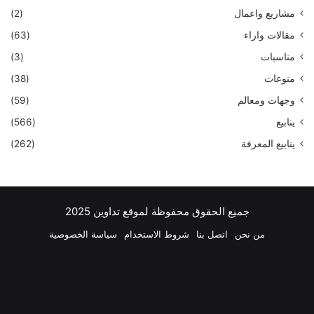
مشاريع واعمال
(2)
مقالات واراء
(63)
مناسبات
(3)
منوعات
(38)
وجهات ومعالم
(59)
ينابيع
(566)
ينابيع المعرفة
(262)
جميع الحقوق محفوظة لموقع تداوين 2025
من نحن
اتصل بنا
شروط الاستخدام
سياسة الخصوصية
فيسبوك
‫X
بينتيريست
لينكدإن
‫YouTube
انستقرام
تيلقرام
واتسا
ملخص