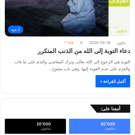
أدعية
تداوين
2025-05-18
0
1٬148
دعاء التوبة إلى الله من الذنب المتكرر
التوبة هي الرجوع إلى الله تعالى وترك المعاصي والندم على ما فات
والعزم على عدم العودة إليها. وهي باب مفتوح…
أكمل القراءة »
أتبعنا على:
20٬000
50٬000
متابعون
متابعون