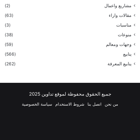
مشاريع واعمال
(2)
مقالات واراء
(63)
مناسبات
(3)
منوعات
(38)
وجهات ومعالم
(59)
ينابيع
(566)
ينابيع المعرفة
(262)
جميع الحقوق محفوظة لموقع تداوين 2025
من نحن
اتصل بنا
شروط الاستخدام
سياسة الخصوصية
فيسبوك
‫X
بينتيريست
لينكدإن
‫YouTube
انستقرام
تيلقرام
واتسا
ملخص